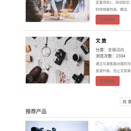
定量项目1、流动街访
的场地做包装、概念、
在线询价
文 旅
分类：
发展动向
浏览次数：2334
通过与游客面对面的沟
旅游升级。也让文旅单
在线询价
共 
推荐产品