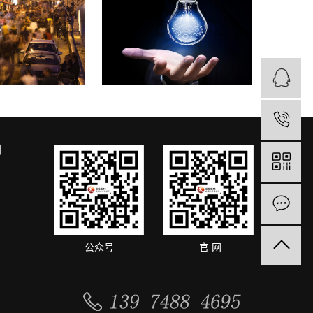
们
公众号
官 网