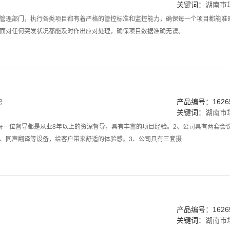
关键词：
湖南市
C管理部门，执行各类项目都有着严格的管控标准和监控能力，确保每一个项目都能准
面对任何突发状况都能及时作出应对处理，确保项目数据准确无误。
势
产品编号：16265
关键词：
湖南市
每一位督导都是从业8年以上的资深督导，具有丰富的项目经验。2、公司具有两套会议
、同声翻译等设备，给客户带来舒适的体验感。3、公司具有三套摄
产品编号：16265
关键词：
湖南市