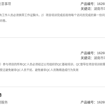
注意事项
产品编号：16265
关键词：
湖南市
所有工作人员必须佩带工作证胸卡。2）项目培训完成后现场每个访问员完成的第一份
问卷。
产品编号：16265
关键词：
湖南市
1）参与项目的所有QC人员必须经过公司组织的QC基础培训，QC督导在项目培训前
受过避免被非QC人员干扰、避免被非QC人员贿赂造成行为失效
务
制服务
产品编号：16265