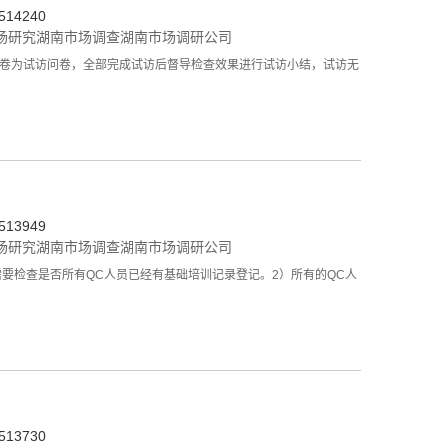
14240
场研究
湖南市场调查
湖南市场调研公司
问卷为试访问卷，全部完成试访后督导检查效果进行试访小结，试访无
13949
场研究
湖南市场调查
湖南市场调研公司
需要检查是否所有QC人员已经有基础培训记录登记。2）所有的QC人
13730