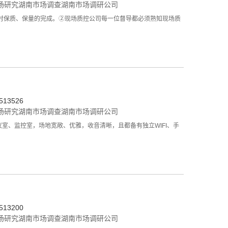
场研究
湖南市场调查
湖南市场调研公司
时保质、保量的完成。②现场质控公司每一位督导都必须熟知现场质
13526
场研究
湖南市场调查
湖南市场调研公司
室、监控室，场地宽敞、优雅，收音清晰，且都备有独立WIFI、手
13200
场研究
湖南市场调查
湖南市场调研公司