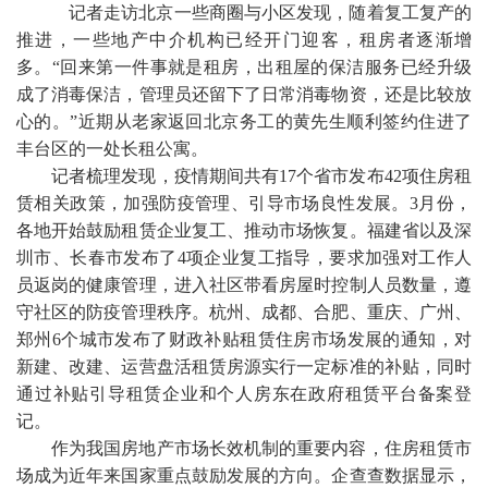
记者走访北京一些商圈与小区发现，随着复工复产的
推进，一些地产中介机构已经开门迎客，租房者逐渐增
多。
“回来第一件事就是租房，出租屋的保洁服务已经升级
成了消毒保洁，管理员还留下了日常消毒物资，还是比较放
心的。”近期从老家返回北京务工的黄先生顺利签约住进了
丰台区的一处长租公寓。
记者梳理发现，疫情期间共有
17个省市发布42项住房租
赁相关政策，加强防疫管理、引导市场良性发展。3月份，
各地开始鼓励租赁企业复工、推动市场恢复。福建省以及深
圳市、长春市发布了4项企业复工指导，要求加强对工作人
员返岗的健康管理，进入社区带看房屋时控制人员数量，遵
守社区的防疫管理秩序。杭州、成都、合肥、重庆、广州、
郑州6个城市发布了财政补贴租赁住房市场发展的通知，对
新建、改建、运营盘活租赁房源实行一定标准的补贴，同时
通过补贴引导租赁企业和个人房东在政府租赁平台备案登
记。
作为我国房地产市场长效机制的重要内容，住房租赁市
场成为近年来国家重点鼓励发展的方向。企查查数据显示，