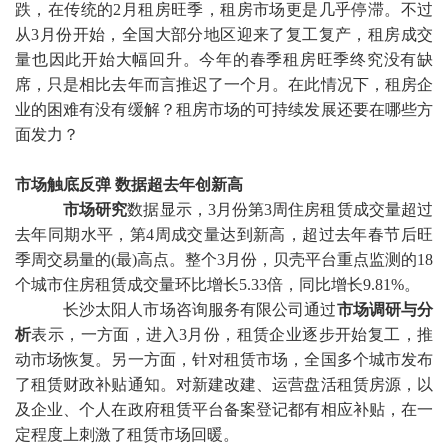
跌，在传统的2月租房旺季，租房市场更是几乎停滞。不过
从3月份开始，全国大部分地区迎来了复工复产，租房成交
量也因此开始大幅回升。今年的春季租房旺季终究没有缺
席，只是相比去年而言推迟了一个月。在此情况下，租房企
业的困难有没有缓解？租房市场的可持续发展还要在哪些方
面发力？
市场触底反弹
数据超去年创新高
市场研究
数据显示，
3月份第3周住房租赁成交量超过
去年同期水平，第4周成交量达到新高，超过去年春节后旺
季周交易量的(
最
)高点。整个3月份，贝壳平台重点监测的18
个城市住房租赁成交量环比增长5.33倍，同比增长9.81%。
长沙太阳人市场咨询服务有限公司通过
市场调研与分
析
表示，一方面，进入
3月份，租赁企业逐步开始复工，推
动市场恢复。另一方面，针对租赁市场，全国多个城市发布
了租赁财政补贴通知。对新建改建、运营盘活租赁房源，以
及企业、个人在政府租赁平台备案登记都有相应补贴，在一
定程度上刺激了租赁市场回暖。