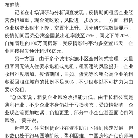
布趋势。
记者在市场调研与分析调查发现，疫情期间租赁企业经
营负担加重，现金流吃紧，风险进一步放大。一方面，租赁
企业房源出租率下降，空置率上升。贝壳研究院数据显示，
疫情期间蛋壳公寓全国总出租率跌至
75%，同比下降20%；
自如管理的100万间房源，受疫情影响平均多空置15天，企
业直接损失预计超过6亿元。
另一方面，由于多个城市实施小区全封闭式管理，大量
租客因无法入住要求退租或免租，租客违约风险提升，企业
收租难度增加。疫情期间，自如、蛋壳等长租公寓企业的租
客返回租住城市的比例不足
50%，不少租客以不可抗力为由
要求免租。
“总体来说，租赁企业风险承担能力低。由于长租公寓是
薄利行业，不少企业本身仍处于亏损状态，受疫情影响，企
业现金流更加吃紧，负担更重，部分中小企业甚至面临倒闭
风险。”黄卉说。
近年来，住房租赁企业在资本助力下得到快速发展，但
多数仍处于跑马圈地阶段，盈利困难。中国房地产估价师与