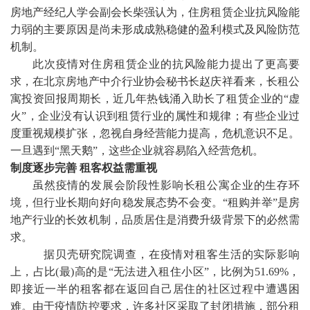
房地产经纪人学会副会长柴强认为，住房租赁企业抗风险能
力弱的主要原因是尚未形成成熟稳健的盈利模式及风险防范
机制。
此次疫情对住房租赁企业的抗风险能力提出了更高要
求，在北京房地产中介行业协会秘书长赵庆祥看来，长租公
寓投资回报周期长，近几年热钱涌入助长了租赁企业的
“虚
火”，企业没有认识到租赁行业的属性和规律；有些企业过
度重视规模扩张，忽视自身经营能力提高，危机意识不足。
一旦遇到“黑天鹅”，这些企业就容易陷入经营危机。
制度逐步完善
租客权益需重视
虽然疫情的发展会阶段性影响长租公寓企业的生存环
境，但行业长期向好向稳发展态势不会变。
“租购并举”是房
地产行业的长效机制，品质居住是消费升级背景下的必然需
求。
据贝壳研究院调查，在疫情对租客生活的实际影响
上，占比
(
最
)
高的是
“无法进入租住小区”，比例为51.69%，
即接近一半的租客都在返回自己居住的社区过程中遭遇困
难。由于疫情防控要求，许多社区采取了封闭措施，部分租