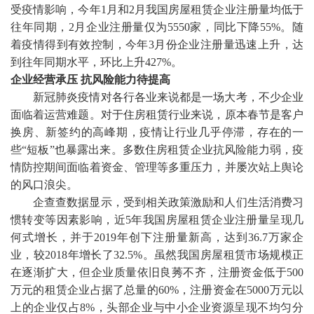
受疫情影响，今年
1月和2月我国房屋租赁企业注册量均低于
往年同期，2月企业注册量仅为5550家，同比下降55%。随
着疫情得到有效控制，今年3月份企业注册量迅速上升，达
到往年同期水平，环比上升427%。
企业经营承压
抗风险能力待提高
新冠肺炎疫情对各行各业来说都是一场大考，不少企业
面临着运营难题。对于住房租赁行业来说，原本春节是客户
换房、新签约的高峰期，疫情让行业几乎停滞，存在的一
些
“短板”也暴露出来。多数住房租赁企业抗风险能力弱，疫
情防控期间面临着资金、管理等多重压力，并屡次站上舆论
的风口浪尖。
企查查数据显示，受到相关政策激励和人们生活消费习
惯转变等因素影响，近
5年我国房屋租赁企业注册量呈现几
何式增长，并于2019年创下注册量新高，达到36.7万家企
业，较2018年增长了32.5%。虽然我国房屋租赁市场规模正
在逐渐扩大，但企业质量依旧良莠不齐，注册资金低于500
万元的租赁企业占据了总量的60%，注册资金在5000万元以
上的企业仅占8%，头部企业与中小企业资源呈现不均匀分