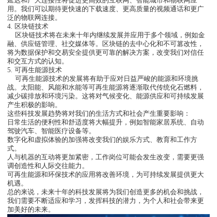
延迟和广大连接性将促进更高效的互联网、智能城市和物联网应
用。我们可以期待更快速的下载速度、更高质量的视频通话和更广
泛的物联网连接。
4. 区块链技术
区块链技术将在未来十年内继续发展并应用于多个领域，例如金
融、供应链管理、社交媒体等。区块链的去中心化和不可篡改性，
将为数据保护和交易安全提供更可靠的解决方案，改变我们对信任
和交互方式的认知。
5. 可再生能源技术
可再生能源技术的发展将有助于应对日益严峻的能源和环境挑
战。太阳能、风能和水能等可再生能源将逐渐取代传统化石燃料，
减少碳排放和环境污染。这将对气候变化、能源供应和可持续发展
产生积极的影响。
这些科技发展趋势将对我们的生活方式和社会产生重要影响：
日常生活的便利性和舒适度将大幅提升，例如智能家居系统、自动
驾驶汽车、智能医疗设备等。
数字化和虚拟体验的加强将改变我们的娱乐方式、教育和工作方
式。
人与机器的互动将更加紧密，工作岗位可能会发生改变，需要更强
调创造性和人际交往能力。
可再生能源和环保技术的应用将改善环境，为可持续发展提供更大
机遇。
总的来说，未来十年的科技发展将为我们创造更多的机会和挑战，
我们需要不断适应和学习，发挥科技的潜力，为个人和社会带来更
加美好的未来。