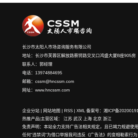
长沙市太阳人市场咨询服务有限公司
地址：长沙市芙蓉区解放路蔡锷路交叉口鸿盛大厦B座905房
联系人：郭经理
电话：13974884695
邮箱：cssm@hncssm.com
网址：www.hncssm.com
企业分站
|
网站地图
|
RSS
|
XML
备案号：
湘ICP备2020019
热推产品|主营区域：
江苏
武汉
上海
北京
浙江
免责声明：本站全力支持广告法相关规定，且已竭力规避使用
任何"违禁词"为借口举报我司违反《广告法》的变相勒索行