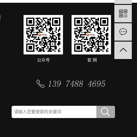
们
公众号
官 网