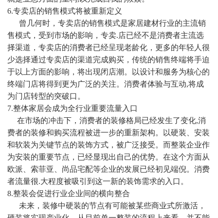
6.专卖店的销售模式将被重新定义
曾几何时，专卖店的销售模式是家居建材行业的主流销
售模式，受到市场的影响，专卖
.店已经不是消费者主流选
择渠道，专卖店的消费者已经呈现老龄化，更多的年轻人很
少选择通过专卖店的渠道完成购买，传统的销售终端将手迫
于以上方面的影响，将出现闭店潮。以设计和服务为核心的
终端门店将得到更为广泛的关注。消费者体验与互动,将成
为门店转型的突破口。
7.整体家居会成为全行业重要流量入口
在市场的冲击下，消费者的装修格局已经发生了变化
,消
费者的装修和购买流程被进一步的重新架构。以硬装、安装
和软装为关键节点的装饰方式，被广泛接受。而整装企业作
为安装的重要节点，已经显现出自己的优势。在这个方面从
欧派、索菲亚、尚品宅配等企业的发展已经初见端倪。消费
者流量很.大程度被吸引到这一新的装饰需求的入口。
8.整装会促进行业企业间的横向整合
未来，装修中硬装的节点有可能被某些商业式所激活，
硬装将实现产业化，从目前单一整装的流程上来看，并不能