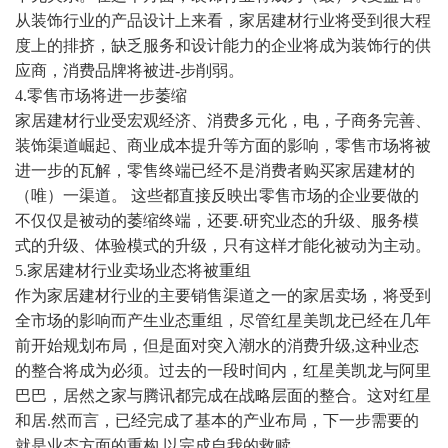
从装饰行业的产品设计上来看，家居建材行业将受到很大程
度上的排挤，缺乏服务和设计能力的企业将成为装饰行的供
应商，消费品牌将被进-步削弱。
4.零售市场将进一步萎缩
家居建材行业受宏观经济、消费多元化，电，子商务完善、
装饰渠道崛起、商业成本提升等方面的影响，零售市场将被
进一步的瓦解，零售终端已经不是消费者购买家居建材的
（
唯
）一渠道。
这些都直接反映出零售市场的企业要做的
不仅仅是被动的萎缩终端，还要
.研究业态的升级、服务模
式的升级、体验模式的升级，只有这样才能化被动为主动。
5.家居建材行业卖场业态将被重组
作为家居建材行业的主要销售渠道之一的家居卖场，将受到
全市场的影响而产生业态重组，尽管红星美凯龙已经在几年
前开始规划布局，但是面对突入潮水的消费升级
,这种业态
的整合将成为必须。过去的一段时间内，红星美凯龙与阿里
巴巴，居然之家与腾讯都完成在战略层面的整合。这对红星
和居.然而言，已经完成了基本的产业布局，下一步需要的
就是业态方面的重构,以完成自我的救赎。