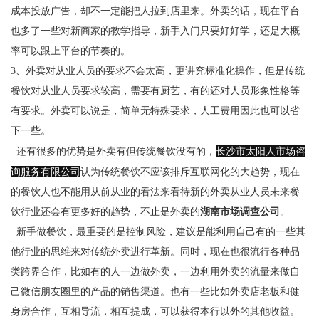
成本投放广告，却不一定能把人拉到店里来。外卖的话，现在平台
也多了一些对新商家的教学指导，新手入门只要好好学，还是大概
率可以跟上平台的节奏的。
3、外卖对从业人员的要求不会太高，更讲究标准化操作，但是传统
餐饮对从业人员要求较高，需要有厨艺，有的还对人员形象性格等
有要求。外卖可以说是，简单无特殊要求，人工费用因此也可以省
下一些。
长沙市太阳人市场咨
还有很多的优势是外卖有但传统餐饮没有的，
询服务有限公司
认为传统餐饮不应该排斥互联网化的大趋势，现在
的餐饮人也不能用从前从业的看法来看待新的外卖从业人员未来餐
饮行业还会有更多好的趋势，不止是外卖的
湖南市场调查公司
。
新手做餐饮，最重要的是控制风险，建议是能利用自己有的一些其
他行业的思维来对传统外卖进行革新。同时，现在也很流行各种品
类跨界合作，比如有的人一边做外卖，一边利用外卖的流量来做自
己微信朋友圈里的产品的销售渠道。也有一些比如外卖店老板和健
身房合作，互相导流，相互提成，可以获得本行以外的其他收益。